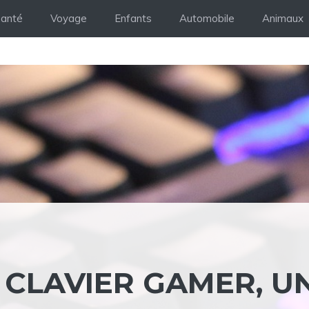
anté
Voyage
Enfants
Automobile
Animaux
U CLAVIER GAMER, U